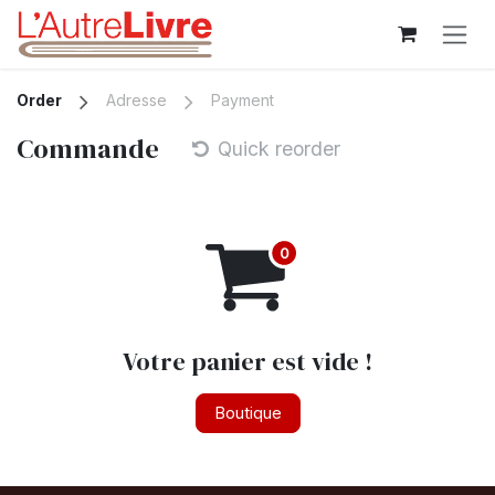
Se rendre au contenu
Order
Adresse
Payment
Commande
Quick reorder
Votre panier est vide !
Boutique