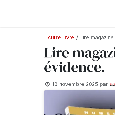
Se rendre au contenu
Accueil
A propos
Adhésion
Salon 
L'Autre Livre
Lire magazine
Lire magaz
évidence.
18 novembre 2025
par