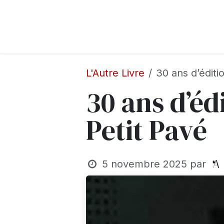
Se rendre au contenu
Accueil
A propos
Adhésion
Salon 
L'Autre Livre
30 ans d’éditi
30 ans d’éd
Petit Pavé
5 novembre 2025
par